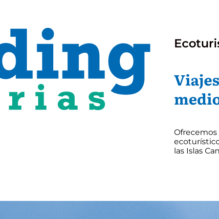
Ecotur
Viajes
medi
Ofrecemos cu
ecoturístic
las Islas Can