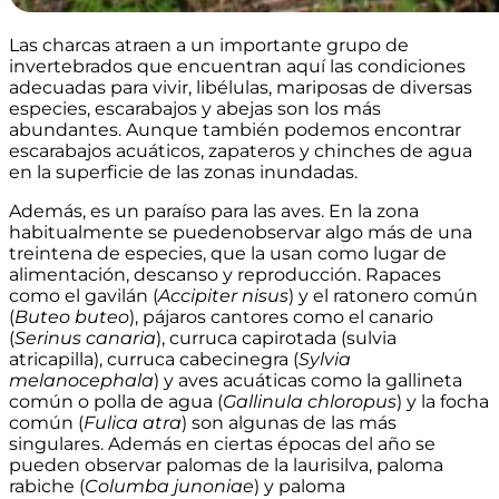
Las charcas atraen a un importante grupo de
invertebrados que encuentran aquí las condiciones
adecuadas para vivir, libélulas, mariposas de diversas
especies, escarabajos y abejas son los más
abundantes. Aunque también podemos encontrar
escarabajos acuáticos, zapateros y chinches de agua
en la superficie de las zonas inundadas.
Además, es un paraíso para las aves. En la zona
habitualmente se puedenobservar algo más de una
treintena de especies, que la usan como lugar de
alimentación, descanso y reproducción. Rapaces
como el gavilán (
Accipiter nisus
) y el ratonero común
(
Buteo buteo
), pájaros cantores como el canario
(
Serinus canaria
), curruca capirotada (sulvia
atricapilla), curruca cabecinegra (
Sylvia
melanocephala
) y aves acuáticas como la gallineta
común o polla de agua (
Gallinula chloropus
) y la focha
común (
Fulica atra
) son algunas de las más
singulares. Además en ciertas épocas del año se
pueden observar palomas de la laurisilva, paloma
rabiche (
Columba junoniae
) y paloma