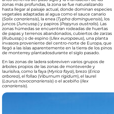
zonas más profundas, la zona se fue naturalizando
hasta llegar al paisaje actual, donde dominan especies
vegetales adaptadas al agua como el sauce canario
(
Salix canariensis
), la enea (
Typha dominguensis
), los
juncos (
Juncus
sp.) y papiros (
Papyrus australis
). Las
zonas húmedas se encuentran rodeadas de huertas
de papas y terrenos abandonados, cubiertos de zarzas
(
Rubus
sp.) o de espino (
Ulex europaeus
), una planta
invasora proveniente del centro-norte de Europa, que
llegó a las islas aparentemente en la tierra de los pinos
de monterrey plantadosdurante el siglo pasado.
En las zonas de ladera sobreviven varios grupos de
árboles propios de las zonas de monteverde y
laurisilva, como la faya (
Myrica faya
), brezo (
Erica
arborea
), el follao (
Viburnum rigidum
), el laurel
(
Laurus novocanariensis
) o el acebiño (
Ilex
canariensis
).