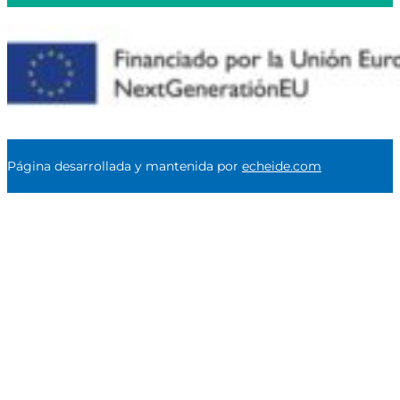
Página desarrollada y mantenida por
echeide.com